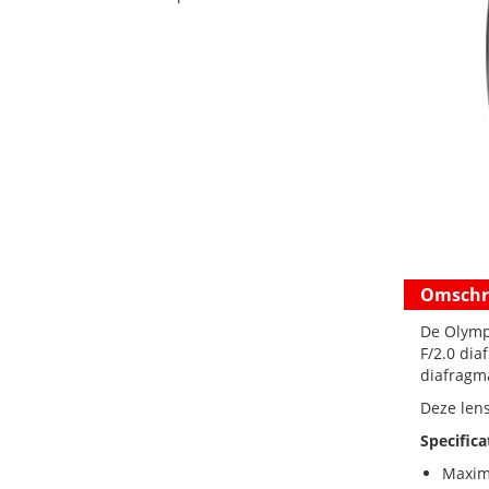
Omschri
De Olymp
F/2.0 dia
diafragm
Deze lens
Specifica
Maxima