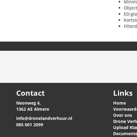
Minima
Object
ED-gla
Kortst
Filter
Contact
Links
Neonweg 6,
Home
1362 AE Almere
Voorwaard
Over ons
info@dronelandverhuur.nl
Drone Ver
085 001 2099
Upload Kla
Document