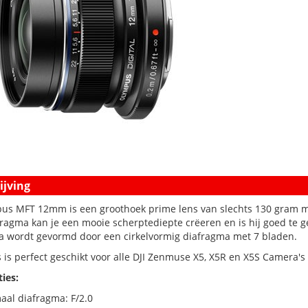
jving
us MFT 12mm is een groothoek prime lens van slechts 130 gram 
fragma kan je een mooie scherptediepte crëeren en is hij goed te 
a wordt gevormd door een cirkelvormig diafragma met 7 bladen.
 is perfect geschikt voor alle DJI Zenmuse X5, X5R en X5S Camera's
ties:
al diafragma: F/2.0