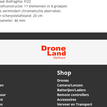
al diafragma: F/22
iefconstructie: 11 elementen in 8 groepen
s vermindert chromatische aberraties
e scherpstelafstand: 20 cm
diameter: 46 mm
Shop
Drones
en
Camera/Lenzen
Batterijen/Laders
huur
Remote controllers
nt
Accessoires
en
Vervoer en Transport