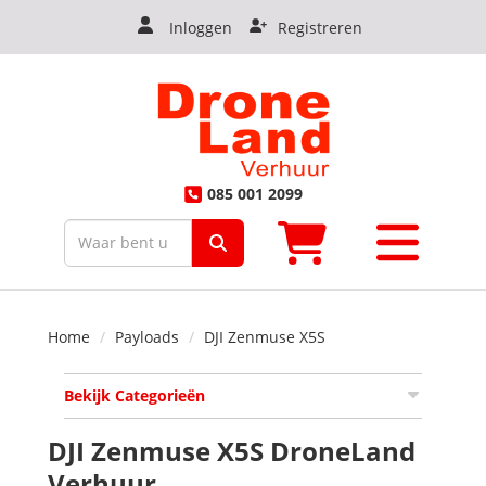
Inloggen
Registreren
iten
085 001 2099
Toggle
mobiele
menu
Home
Payloads
DJI Zenmuse X5S
Bekijk Categorieën
DJI Zenmuse X5S DroneLand
Verhuur