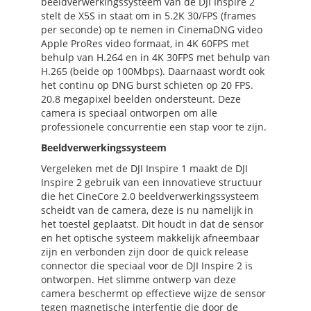
beeldverwerkingssysteem van de DJI Inspire 2
stelt de X5S in staat om in 5.2K 30/FPS (frames
per seconde) op te nemen in CinemaDNG video
Apple ProRes video formaat, in 4K 60FPS met
behulp van H.264 en in 4K 30FPS met behulp van
H.265 (beide op 100Mbps). Daarnaast wordt ook
het continu op DNG burst schieten op 20 FPS.
20.8 megapixel beelden ondersteunt. Deze
camera is speciaal ontworpen om alle
professionele concurrentie een stap voor te zijn.
Beeldverwerkingssysteem
Vergeleken met de DJI Inspire 1 maakt de DJI
Inspire 2 gebruik van een innovatieve structuur
die het CineCore 2.0 beeldverwerkingssysteem
scheidt van de camera, deze is nu namelijk in
het toestel geplaatst. Dit houdt in dat de sensor
en het optische systeem makkelijk afneembaar
zijn en verbonden zijn door de quick release
connector die speciaal voor de DJI Inspire 2 is
ontworpen. Het slimme ontwerp van deze
camera beschermt op effectieve wijze de sensor
tegen magnetische interfentie die door de