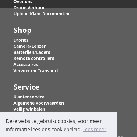
Over ons
Drone Verhuur
Upload Klant Documenten
Shop
Drones
Camera/Lenzen
Batterijen/Laders
Remote controllers
Accessoires
Vervoer en Transport
Service
Klantenservice
Algemene voorwaarden
Veilig winkelen
Levering en Verzending
Deze website gebruikt cookies, voor meer
Borg en Kortingen
Verzekering Regelen
informatie lees ons cookiebeleid
Lees meer